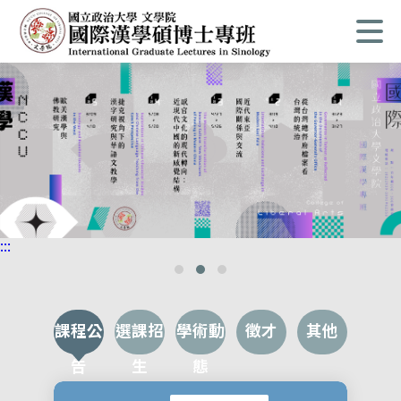
:::
課程公
選課招
學術動
徵才
其他
告
生
態