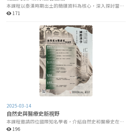
本課程以秦漢時期出土的簡牘資料為核心，深入探討當時
的社會生活與國家運作。簡牘作為秦漢重要的書寫媒介，
171
記錄了豐富的行政、法律、經濟和日常生活內容，涉及戶
籍管理、田租徵收、刑罰執行、官方文書、婚姻家庭、疾
病醫療和私人書信等多方面資料，反映了基層社會的運行
機制和民眾生活細節。通過對簡牘的解讀，本課程將帶領
學生了解秦漢社會的治理結構、經濟體系及文化特徵，並
思考這些史料在歷史研究中的價值與局限性。課程內容邀
請學者講授以下幾個部分：本課程先通過研讀日本學者的
漢簡研究方法與多篇具體案例，探討秦漢時期社會生活的
細節與制度運作。課程內容涵蓋邊疆吏卒的醫療與病假申
請、祝由方的醫療方式、帝國邊疆木簡中「秦始皇」的蹤
跡，以及簡牘中反映的婚姻與家庭結構。通過這些議題，
學生將學習簡牘解讀方法，並從微觀資料中發現宏觀歷史
脈絡，深入理解秦漢社會的日常運作、國家治理及文化特
徵。
2025-03-14
自然史與醫療史新視野
本課程邀請四位國際知名學者，介紹自然史和醫療史在近
年來的研究新動向。自然史與醫療史同屬於「新史學」的
196