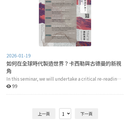
2026-01-19
如何在全球時代製造世界？卡西勒與古德曼的新視
角
In this seminar, we will undertake a critical re-reading
of the philosophical works of Ernst Cassirer and Nelson
99
Goodman. The German philosopher’s theory of
symbolic forms attempts to address the multiplicity of
world-presentations in critical continuation of Kant's
transcendental philosophy. The world is never simply
上一頁
下一頁
given, rather it is made by the symbolic activity of the
mind. We will look at the development of the early 20th
century from the idea of one world that has a certain