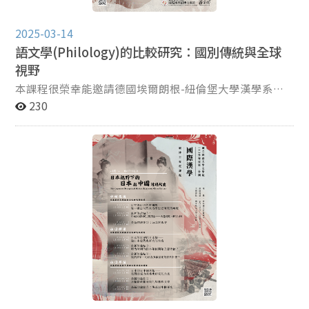
2025-03-14
語文學(Philology)的比較研究：國別傳統與全球
視野
本課程很榮幸能邀請德國埃爾朗根-紐倫堡大學漢學系朗
宓榭（Michael Lackner）講座教授擔任主講。朗宓榭教
230
授為國際知名漢學家，也是德國國家科學院院士。朗教授
是中國思想史、中西文化交流史專家，治學門類廣博，包
括耶穌會士來華工作、宋明理學、晚清外來語和中國傳統
卜算術數等。中文流利並精通德、英、意、法、西班牙和
拉丁文等多國語言。 這次協同授課另有兩位中央研究院學
者：一位是史語所張谷銘教授，張教授專長即在近代歐洲
科學與醫學史、人文學史、比較philology歷史，全球高
等教育研究等。另一位是近代史研究所張哲嘉教授，目前
研究關注課題有東亞法醫知識從傳統到近代的轉型、以及
泰西解剖學漢譯所呈現的思想文化脈絡。 ＊本課程為與
羅家倫國際漢學講座合作之國際漢學碩博士專班重點領域
課程