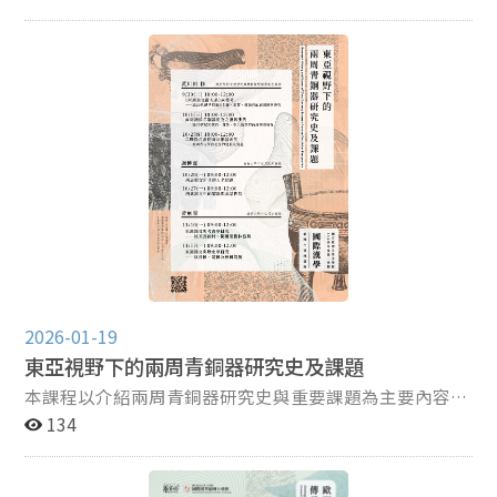
範疇，且契合「永續發展目標」（SDG）之精神。自然史
不僅呼應古代「博物」、「格物」的傳統，且與人類世、
動物史、環境史、生態史及氣候變遷史等新興議題相互扣
合；醫療史是探究生老病死及其療癒的知識領域，與「養
生衛生」、「健康福祉」、「性別平等」等議題息息相
關。反思上述議題的歷史性與現實性，有助於深化修課者
對於相關領域的專業涵養，同時可作為其社會行動之知識
基礎與倫理依據。 ＊本課程為與羅家倫國際漢學講座合
作之國際漢學碩博士專班重點領域課程
2026-01-19
東亞視野下的兩周青銅器研究史及課題
本課程以介紹兩周青銅器研究史與重要課題為主要內容。
研究史的部分，側重東亞的研究視野，分別從《兩周金文
134
辭大系》之成書、商周諸侯系銅器、台北派的商周銅器研
究切入，並拓展至中國銅器時代如何衰落的議題。課題部
分則帶領同學，認識兩周青銅器及銘文的重要研究面向，