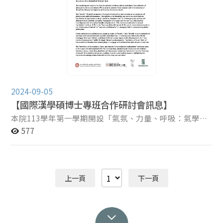
2024-09-05
【國際漢學碩博士專班合作研討會訊息】
本院113學年第一學期開設「氣氛、力量、呼吸：氣學與
美學的跨文化探索」課程，由本校哲學系馬愷之副教授開
577
設，並與中央研究院中國文哲研究所何乏筆研究院合作，
邀請國際知名漢學家來臺，舉行密集短期碩博士專班課程
及全英語國際會議「呼吸、氣氛、力量：氣學與美學的跨
領域探索」。 本會議為全英語國際會議，開放9月29日與
上一頁
下一頁
10月1日兩日會議報名參與，限額40名，報名期限至9月
20日（五），主辦單位保留審查權，報名結果擬於9月23
日通知。 報名系統連結
https://forms.gle/J1SKWZWWNeSbeBTY8