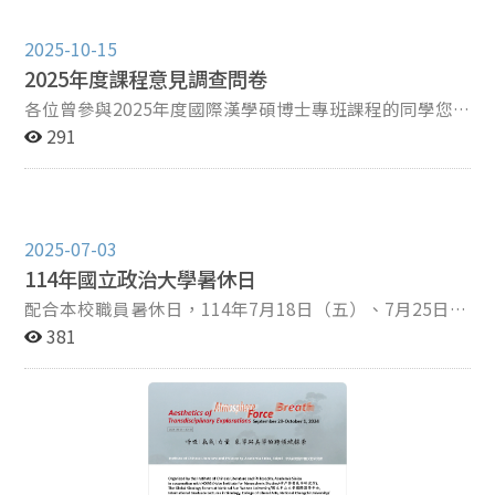
以國際漢學為核心的學術交流平台，拓展漢學學術研究範
圍。 自2023年起，國際漢學碩博士專班之課程，經學者
2025-10-15
授權並經過適當剪輯後，課程影音檔已陸續上架至本校
2025年度課程意見調查問卷
OCW平臺【政大開放式課程課程網站─大師講座─國際漢
學專班】。 感謝授權學者的同意，分享並開放其學術研究
各位曾參與2025年度國際漢學碩博士專班課程的同學您
成果，促進知識共享與遠距學習。 國際漢學碩博士專班上
好，感謝大家今年參與本專班課程，專班已於日前寄出今
291
架至本校OCW平臺之課程影音，觀迎所有人觀覽學習。
年度[已開設完畢]之課程意見調查表至各位的電子信箱
在非營利之目的下，歡迎各方先進、學友基於研究與教學
（含修課及旁聽同學），由於目前填答人數仍偏少，敬請
目的分享或使用影片連結。 國際漢學碩博士專班OCW連
尚未填寫的同學撥冗完成問卷。 請至您的電子信箱查收主
結
題為[ 政大國際漢學專班2025年課程意見調查 ]之信件，
2025-07-03
並點選信內連結填寫問卷（填寫時間需約 5 分鐘），謝謝
114年國立政治大學暑休日
您的協助。 ＊＊問卷調查會進行量化計分，結果將作為課
程計畫之參考，並非本校正式之期末教學意見調查＊＊ 如
配合本校職員暑休日，114年7月18日（五）、7月25日
您沒有收到或無法點閱問卷連結，歡迎來信或私訊專班索
（五）、8月8日（五）、8月15日（五）、8月22日
381
取。
（五）為共同暑休，本專班洽公時間亦配合調整，如需洽
詢課程及選課相關問題，請另擇他日聯繫。