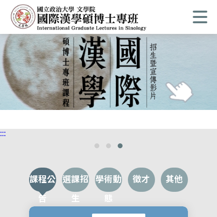
:::
課程公
選課招
學術動
徵才
其他
告
生
態