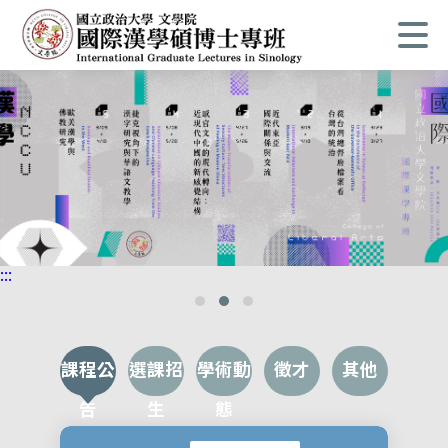
:::
課程公
選課招
學術動
徵才
其他
告
生
態